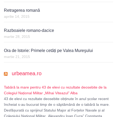
Retragerea romană
aprilie 14, 2015
Razboaiele romano-dacice
martie 28, 2015
Ora de Istorie: Primele cetăți pe Valea Mureşului
martie 21, 2015
urbeamea.ro
Tabără la mare pentru 43 de elevi cu rezultate deosebite de la
Colegiul Național Militar „Mihai Viteazul” Alba
43 de elevi cu rezultate deosebite obținute în anul școlar recent
încheiat s-au bucurat timp de o săptămână de o tabără la mare.
Desfășurată cu sprijinul Statului Major al Forțelor Navale și al
Colegiului Național Militar „Alexandru Ioan Cuza” Constanța,