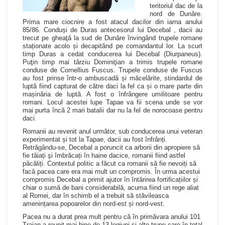
teritoriul dac de la
nord de Dunăre.
Prima mare ciocnire a fost atacul dacilor din iarna anului
85/86. Conduși de Duras antecesorul lui Decebal , dacii au
trecut pe gheaţă la sud de Dunăre învingând trupele romane
staționate acolo și decapitând pe comandantul lor. La scurt
timp Duras a cedat conducerea lui Decebal (Diurpaneus).
Puţin timp mai târziu Dominiţian a trimis trupele romane
conduse de Cornellius Fuscus. Trupele conduse de Fuscus
au fost prinse într-o ambuscadă și măcelărite, stindardul de
luptă fiind capturat de către daci la fel ca și o mare parte din
mașinăria de luptă. A fost o înfrângere umilitoare pentru
romani. Locul acestei lupe Tapae va fii scena unde se vor
mai purta încă 2 mari batalii dar nu la fel de norocoase pentru
daci.
Romanii au revenit anul următor, sub conducerea unui veteran
experimentat și tot la Tapae, dacii au fost înfrânți.
Retrăgându-se, Decebal a poruncit ca arborii din apropiere să
fie tăiați şi îmbrăcați în haine dacice, romanii fiind astfel
păcăliți. Contextul politic a făcut ca romanii să fie nevoiți să
facă pacea care era mai mult un compromis. În urma acestui
compromis Decebal a primit ajutor în întărirea fortificațiilor și
chiar o sumă de bani considerabilă, acuma fiind un rege aliat
al Romei, dar în schimb el a trebuit să stăvileasca
amenințarea popoarelor din nord-est și nord-vest.
Pacea nu a durat prea mult pentru că în primăvara anului 101
Traian a reunit mai bine de 13 legiuni şi alte trupe care în total