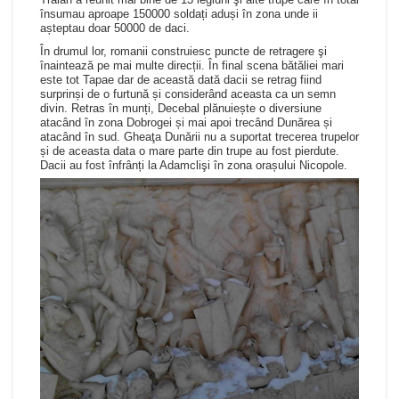
însumau aproape 150000 soldați aduși în zona unde ii
așteptau doar 50000 de daci.
În drumul lor, romanii construiesc puncte de retragere şi
înaintează pe mai multe direcții. În final scena bătăliei mari
este tot Tapae dar de această dată dacii se retrag fiind
surprinși de o furtună și considerând aceasta ca un semn
divin. Retras în munți, Decebal plănuiește o diversiune
atacând în zona Dobrogei și mai apoi trecând Dunărea și
atacând în sud. Gheaţa Dunării nu a suportat trecerea trupelor
și de aceasta data o mare parte din trupe au fost pierdute.
Dacii au fost înfrânți la Adamclişi în zona orașului Nicopole.