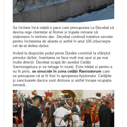
Se încheie încă odată o pace care presupunea ca Decebal să
devina rege clientelar al Romei și trupele romane să
staționeze în teritoriu dac. Decebal continuă tratative secrete
pentru încheierea de alianțe și astfel în anul 105 izbucneşte
cel de-al doilea război.
Având la dispoziție podul peste Dunăre construit la sfârșitul
primului război, înaintarea se face mult mai ușor și pe mai
multe direcții. Decebal scapă din asediul Cetății
Sarmisegetuza și se retrage în munți. Este trădat și pentru a
nu fii prins,
se sinucide în zona cetății Ranisstorum
care
se presupune că ar fii fost în apropierea Apulonului. Cetăţiile
şi sanctuarele dacice sunt distruse și astfel începe ocupația
romană…