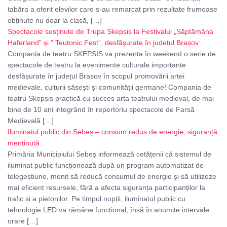
tabăra a oferit elevilor care s-au remarcat prin rezultate frumoase
obținute nu doar la clasă, […]
Spectacole susținute de Trupa Skepsis la Festivalul „Săptămâna
Haferland” și ” Teutonic Fest”, desfășurate în județul Brașov
Compania de teatru SKEPSIS va prezenta în weekend o serie de
spectacole de teatru la evenimente culturale importante
desfășurate în județul Brașov în scopul promovării artei
medievale, culturii săsești și comunității germane! Compania de
teatru Skepsis practică cu succes arta teatrului medieval, de mai
bine de 10 ani integrând în repertoriu spectacole de Farsă
Medievală […]
Iluminatul public din Sebeș – consum redus de energie, siguranță
menținută
Primăria Municipiului Sebeș informează cetățenii că sistemul de
iluminat public funcționează după un program automatizat de
telegestiune, menit să reducă consumul de energie și să utilizeze
mai eficient resursele, fără a afecta siguranța participanților la
trafic și a pietonilor. Pe timpul nopții, iluminatul public cu
tehnologie LED va rămâne funcțional, însă în anumite intervale
orare […]