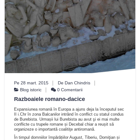
Pe 28 mart. 2015
De Dan Chindris
Blog istoric
0 Comentarii
Razboaiele romano-dacice
Expansiunea romană în Europa a ajuns deja la începutul sec
II i.Chr în zona Balcanilor intrând în conflict cu statul condus
de Burebista. Urmașii lui Burebista au avut şi ei mai multe
conflicte cu trupele romane și Decebal chiar a reușit să
organizeze o importantă coalitiţe antiromană.
În timpul domniilor împărățiilor August, Tiberiu, Domiţian și