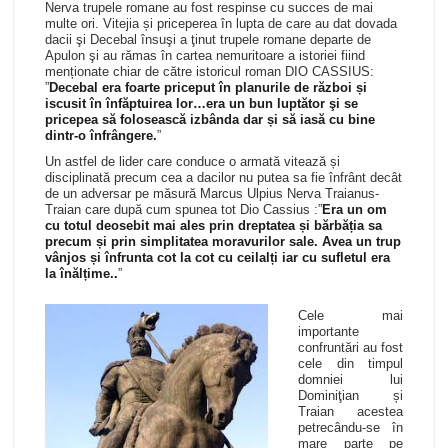
Nerva trupele romane au fost respinse cu succes de mai
multe ori. Vitejia și priceperea în lupta de care au dat dovada
dacii şi Decebal însuşi a ţinut trupele romane departe de
Apulon şi au rămas în cartea nemuritoare a istoriei fiind
menționate chiar de către istoricul roman DIO CASSIUS:
”
Decebal era foarte priceput în planurile de război și
iscusit în înfăptuirea lor…era un bun luptător şi se
pricepea să folosească izbânda dar și să iasă cu bine
dintr-o înfrângere.
”
Un astfel de lider care conduce o armată vitează și
disciplinată precum cea a dacilor nu putea sa fie înfrânt decât
de un adversar pe măsură Marcus Ulpius Nerva Traianus-
Traian care după cum spunea tot Dio Cassius :”
Era un om
cu totul deosebit mai ales prin dreptatea și bărbăția sa
precum și prin simplitatea moravurilor sale. Avea un trup
vânjos și înfrunta cot la cot cu ceilalți iar cu sufletul era
la înălțime..
”
Cele mai
importante
confruntări au fost
cele din timpul
domniei lui
Dominiţian și
Traian acestea
petrecându-se în
mare parte pe