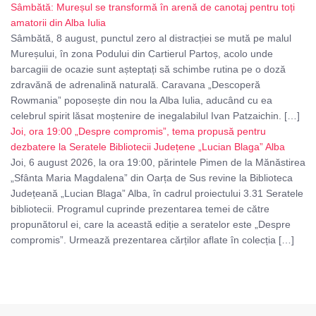
Sâmbătă: Mureșul se transformă în arenă de canotaj pentru toți
amatorii din Alba Iulia
Sâmbătă, 8 august, punctul zero al distracției se mută pe malul
Mureșului, în zona Podului din Cartierul Partoș, acolo unde
barcagiii de ocazie sunt așteptați să schimbe rutina pe o doză
zdravănă de adrenalină naturală. Caravana „Descoperă
Rowmania” poposește din nou la Alba Iulia, aducând cu ea
celebrul spirit lăsat moștenire de inegalabilul Ivan Patzaichin. […]
Joi, ora 19:00 „Despre compromis”, tema propusă pentru
dezbatere la Seratele Bibliotecii Județene „Lucian Blaga” Alba
Joi, 6 august 2026, la ora 19:00, părintele Pimen de la Mănăstirea
„Sfânta Maria Magdalena” din Oarța de Sus revine la Biblioteca
Județeană „Lucian Blaga” Alba, în cadrul proiectului 3.31 Seratele
bibliotecii. Programul cuprinde prezentarea temei de către
propunătorul ei, care la această ediție a seratelor este „Despre
compromis”. Urmează prezentarea cărților aflate în colecția […]