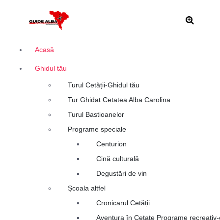
S
Alba Iulia
a
r
i
l
Acasă
a
Ghidul tău
c
o
Turul Cetății-Ghidul tău
n
Tur Ghidat Cetatea Alba Carolina
ț
i
Turul Bastioanelor
n
Programe speciale
u
Centurion
t
Cină culturală
Degustări de vin
Școala altfel
Cronicarul Cetății
Aventura în Cetate Programe recreativ-