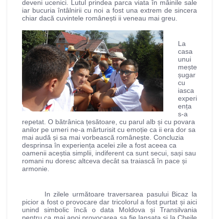
deveni ucenici. Lutul prindea parca viata în mâinile sale
iar bucuria întâlnirii cu noi a fost una extrem de sincera
chiar dacă cuvintele românești ii veneau mai greu.
La
casa
unui
mește
șugar
cu
iasca
experi
ența
s-a
repetat. O bătrânica țesătoare, cu parul alb și cu povara
anilor pe umeri ne-a mărturisit cu emoție ca ii era dor sa
mai audă și sa mai vorbească românește. Concluzia
desprinsa în experiența acelei zile a fost aceea ca
oamenii aceștia simplii, indiferent ca sunt secui, sași sau
romani nu doresc altceva decât sa traiască în pace și
armonie.
In zilele următoare traversarea pasului Bicaz la
picior a fost o provocare dar tricolorul a fost purtat și aici
unind simbolic încă o data Moldova și Transilvania
pentru ca mai apoi provocarea sa fie lansata și la Cheile