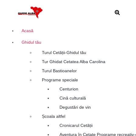
S
Alba Iulia
a
r
i
l
Acasă
a
Ghidul tău
c
o
Turul Cetății-Ghidul tău
n
Tur Ghidat Cetatea Alba Carolina
ț
i
Turul Bastioanelor
n
Programe speciale
u
Centurion
t
Cină culturală
Degustări de vin
Școala altfel
Cronicarul Cetății
Aventura în Cetate Programe recreativ-