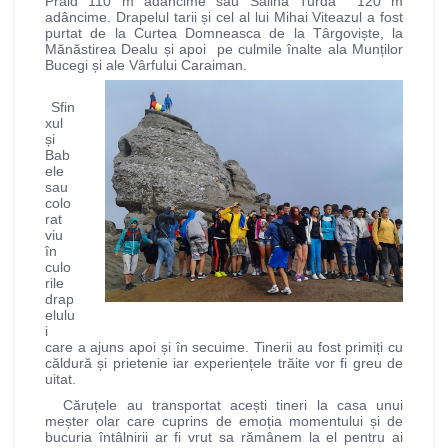
Praid 110 m adâncime sau Salina Turda 120 m
adâncime. Drapelul tarii și cel al lui Mihai Viteazul a fost
purtat de la Curtea Domneasca de la Târgoviște, la
Mănăstirea Dealu și apoi pe culmile înalte ala Munților
Bucegi și ale Vârfului Caraiman.
Sfin
xul
și
Bab
ele
sau
colo
rat
viu
în
culo
rile
drap
elulu
i
care a ajuns apoi și în secuime. Tinerii au fost primiți cu
căldură și prietenie iar experiențele trăite vor fi greu de
uitat.
Căruțele au transportat acești tineri la casa unui
meșter olar care cuprins de emoția momentului și de
bucuria întâlnirii ar fi vrut sa rămânem la el pentru ai