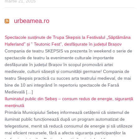
martie 21, 2015
urbeamea.ro
Spectacole susținute de Trupa Skepsis la Festivalul „Săptămâna
Haferland” și ” Teutonic Fest”, desfășurate în județul Brașov
Compania de teatru SKEPSIS va prezenta în weekend o serie de
spectacole de teatru la evenimente culturale importante
desfășurate în județul Brașov în scopul promovării artei
medievale, culturii săsești și comunității germane! Compania de
teatru Skepsis practică cu succes arta teatrului medieval, de mai
bine de 10 ani integrând în repertoriu spectacole de Farsă
Medievală […]
Iluminatul public din Sebeș – consum redus de energie, siguranță
menținută
Primăria Municipiului Sebeș informează cetățenii că sistemul de
iluminat public funcționează după un program automatizat de
telegestiune, menit să reducă consumul de energie și să utilizeze
mai eficient resursele, fără a afecta siguranța participanților la