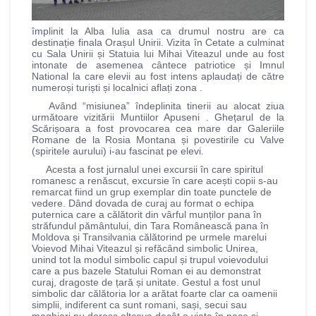
împlinit la Alba Iulia asa ca drumul nostru are ca
destinație finala Orașul Unirii. Vizita în Cetate a culminat
cu Sala Unirii și Statuia lui Mihai Viteazul unde au fost
intonate de asemenea cântece patriotice și Imnul
National la care elevii au fost intens aplaudați de către
numeroși turiști și localnici aflați zona .
Având “misiunea” îndeplinita tinerii au alocat ziua
următoare vizitării Muntiilor Apuseni . Ghețarul de la
Scărișoara a fost provocarea cea mare dar Galeriile
Romane de la Rosia Montana și povestirile cu Valve
(spiritele aurului) i-au fascinat pe elevi.
Acesta a fost jurnalul unei excursii în care spiritul
romanesc a renăscut, excursie în care acești copii s-au
remarcat fiind un grup exemplar din toate punctele de
vedere. Dând dovada de curaj au format o echipa
puternica care a călătorit din vârful munților pana în
străfundul pământului, din Tara Românească pana în
Moldova și Transilvania călătorind pe urmele marelui
Voievod Mihai Viteazul și refăcând simbolic Unirea,
unind tot la modul simbolic capul și trupul voievodului
care a pus bazele Statului Roman ei au demonstrat
curaj, dragoste de țară și unitate. Gestul a fost unul
simbolic dar călătoria lor a arătat foarte clar ca oamenii
simplii, indiferent ca sunt romani, sași, secui sau
maghiari nu doresc altceva decât o viata în pace și