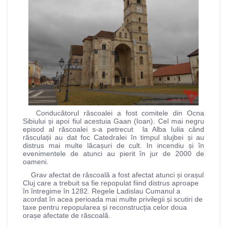
Conducătorul răscoalei a fost comitele din Ocna
Sibiului și apoi fiul acestuia Gaan (Ioan). Cel mai negru
episod al răscoalei s-a petrecut la Alba Iulia când
răsculații au dat foc Catedralei în timpul slujbei și au
distrus mai multe lăcașuri de cult. In incendiu și în
evenimentele de atunci au pierit în jur de 2000 de
oameni.
Grav afectat de răscoală a fost afectat atunci și orașul
Cluj care a trebuit sa fie repopulat fiind distrus aproape
în întregime în 1282. Regele Ladislau Cumanul a
acordat în acea perioada mai multe privilegii și scutiri de
taxe pentru repopularea și reconstrucția celor doua
orașe afectate de răscoală.