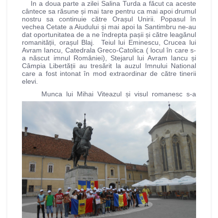
In a doua parte a zilei Salina Turda a făcut ca aceste
cântece sa răsune și mai tare pentru ca mai apoi drumul
nostru sa continuie către Orașul Unirii. Popasul în
vechea Cetate a Aiudului și mai apoi la Santimbru ne-au
dat oportunitatea de a ne îndrepta pașii și către leagănul
romanității, orașul Blaj. Teiul lui Eminescu, Crucea lui
Avram Iancu, Catedrala Greco-Catolica ( locul în care s-
a născut imnul României), Stejarul lui Avram Iancu și
Câmpia Libertății au tresărit la auzul Imnului National
care a fost intonat în mod extraordinar de către tinerii
elevi.
Munca lui Mihai Viteazul și visul romanesc s-a