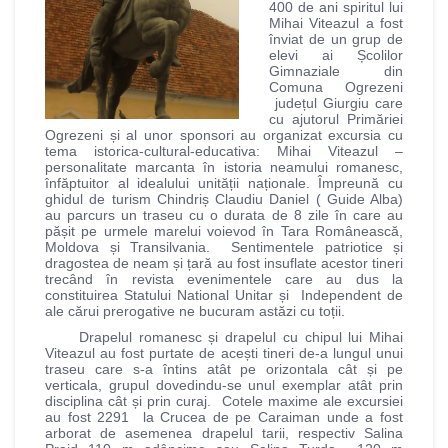
400 de ani spiritul lui
Mihai Viteazul a fost
înviat de un grup de
elevi ai Școlilor
Gimnaziale din
Comuna Ogrezeni
județul Giurgiu care
cu ajutorul Primăriei
Ogrezeni și al unor sponsori au organizat excursia cu
tema istorica-cultural-educativa: Mihai Viteazul –
personalitate marcanta în istoria neamului romanesc,
înfăptuitor al idealului unității naționale. Împreună cu
ghidul de turism Chindriș Claudiu Daniel ( Guide Alba)
au parcurs un traseu cu o durata de 8 zile în care au
pășit pe urmele marelui voievod în Tara Românească,
Moldova și Transilvania. Sentimentele patriotice și
dragostea de neam și țară au fost insuflate acestor tineri
trecând în revista evenimentele care au dus la
constituirea Statului National Unitar și Independent de
ale cărui prerogative ne bucuram astăzi cu toții.
Drapelul romanesc și drapelul cu chipul lui Mihai
Viteazul au fost purtate de acești tineri de-a lungul unui
traseu care s-a întins atât pe orizontala cât și pe
verticala, grupul dovedindu-se unul exemplar atât prin
disciplina cât și prin curaj. Cotele maxime ale excursiei
au fost 2291 la Crucea de pe Caraiman unde a fost
arborat de asemenea drapelul tarii, respectiv Salina