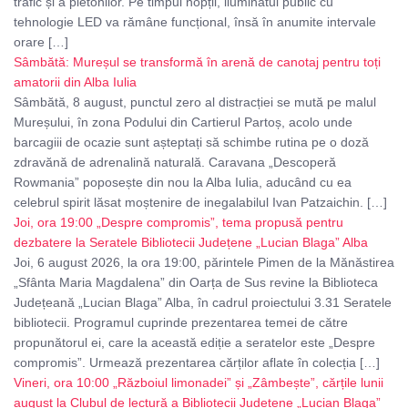
trafic și a pietonilor. Pe timpul nopții, iluminatul public cu
tehnologie LED va rămâne funcțional, însă în anumite intervale
orare […]
Sâmbătă: Mureșul se transformă în arenă de canotaj pentru toți
amatorii din Alba Iulia
Sâmbătă, 8 august, punctul zero al distracției se mută pe malul
Mureșului, în zona Podului din Cartierul Partoș, acolo unde
barcagiii de ocazie sunt așteptați să schimbe rutina pe o doză
zdravănă de adrenalină naturală. Caravana „Descoperă
Rowmania” poposește din nou la Alba Iulia, aducând cu ea
celebrul spirit lăsat moștenire de inegalabilul Ivan Patzaichin. […]
Joi, ora 19:00 „Despre compromis”, tema propusă pentru
dezbatere la Seratele Bibliotecii Județene „Lucian Blaga” Alba
Joi, 6 august 2026, la ora 19:00, părintele Pimen de la Mănăstirea
„Sfânta Maria Magdalena” din Oarța de Sus revine la Biblioteca
Județeană „Lucian Blaga” Alba, în cadrul proiectului 3.31 Seratele
bibliotecii. Programul cuprinde prezentarea temei de către
propunătorul ei, care la această ediție a seratelor este „Despre
compromis”. Urmează prezentarea cărților aflate în colecția […]
Vineri, ora 10:00 „Războiul limonadei” și „Zâmbește”, cărțile lunii
august la Clubul de lectură a Bibliotecii Județene „Lucian Blaga”