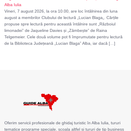
Alba Iulia
Vineri, 7 august 2026, la ora 10.00, are loc întâlnirea din luna
august a membrilor Clubului de lectură „Lucian Blaga„. Cărțile
propuse spre lectură pentru această întâlnire sunt „Războiul
limonadei” de Jaqueline Davies și „Zâmbește” de Raina
Telgemeier. Cele două volume pot fi împrumutate pentru lectură
de la Biblioteca Județeană „Lucian Blaga” Alba, iar dacă […]
Oferim servicii profesionale de ghidaj turistic în Alba Iulia, tururi
tematice programe speciale, școala altfel și tururi de tip business