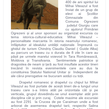
400 de ani spiritul lui
Mihai Viteazul a fost
înviat de un grup de
elevi ai Școlilor
Gimnaziale din
Comuna Ogrezeni
județul Giurgiu care
cu ajutorul Primăriei
Ogrezeni și al unor sponsori au organizat excursia cu
tema istorica-cultural-educativa: Mihai Viteazul –
personalitate marcanta în istoria neamului romanesc,
înfăptuitor al idealului unității naționale. Împreună cu
ghidul de turism Chindriș Claudiu Daniel ( Guide Alba)
au parcurs un traseu cu o durata de 8 zile în care au
pășit pe urmele marelui voievod în Tara Românească,
Moldova și Transilvania. Sentimentele patriotice și
dragostea de neam și țară au fost insuflate acestor tineri
trecând în revista evenimentele care au dus la
constituirea Statului National Unitar și Independent de
ale cărui prerogative ne bucuram astăzi cu toții.
Drapelul romanesc și drapelul cu chipul lui Mihai
Viteazul au fost purtate de acești tineri de-a lungul unui
traseu care s-a întins atât pe orizontala cât și pe
verticala, grupul dovedindu-se unul exemplar atât prin
disciplina cât și prin curaj. Cotele maxime ale excursiei
au fost 2291 la Crucea de pe Caraiman unde a fost
arborat de asemenea drapelul tarii, respectiv Salina