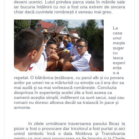
deveni ucenici. Lutul prindea parca viata în mâinile sale
iar bucuria întâlnirii cu noi a fost una extrem de sincera
chiar dacă cuvintele românești ii veneau mai greu.
La
casa
unui
mește
șugar
cu
iasca
experi
ența
s-a
repetat. O bătrânica țesătoare, cu parul alb și cu povara
anilor pe umeri ne-a mărturisit cu emoție ca ii era dor sa
mai audă și sa mai vorbească românește. Concluzia
desprinsa în experiența acelei zile a fost aceea ca
oamenii aceștia simplii, indiferent ca sunt secui, sași sau
romani nu doresc altceva decât sa traiască în pace și
armonie.
In zilele următoare traversarea pasului Bicaz la
picior a fost o provocare dar tricolorul a fost purtat și aici
unind simbolic încă o data Moldova și Transilvania
pentru ca mai apoi provocarea sa fie lansata și la Cheile