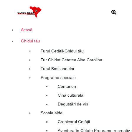
S
Alba Iulia
a
r
i
l
Acasă
a
Ghidul tău
c
o
Turul Cetății-Ghidul tău
n
Tur Ghidat Cetatea Alba Carolina
ț
i
Turul Bastioanelor
n
Programe speciale
u
Centurion
t
Cină culturală
Degustări de vin
Școala altfel
Cronicarul Cetății
Aventura în Cetate Programe recreativ-