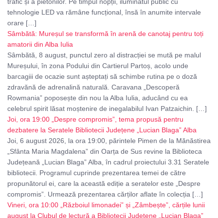
trafic și a pietonilor. Pe timpul nopții, iluminatul public cu
tehnologie LED va rămâne funcțional, însă în anumite intervale
orare […]
Sâmbătă: Mureșul se transformă în arenă de canotaj pentru toți
amatorii din Alba Iulia
Sâmbătă, 8 august, punctul zero al distracției se mută pe malul
Mureșului, în zona Podului din Cartierul Partoș, acolo unde
barcagiii de ocazie sunt așteptați să schimbe rutina pe o doză
zdravănă de adrenalină naturală. Caravana „Descoperă
Rowmania” poposește din nou la Alba Iulia, aducând cu ea
celebrul spirit lăsat moștenire de inegalabilul Ivan Patzaichin. […]
Joi, ora 19:00 „Despre compromis”, tema propusă pentru
dezbatere la Seratele Bibliotecii Județene „Lucian Blaga” Alba
Joi, 6 august 2026, la ora 19:00, părintele Pimen de la Mănăstirea
„Sfânta Maria Magdalena” din Oarța de Sus revine la Biblioteca
Județeană „Lucian Blaga” Alba, în cadrul proiectului 3.31 Seratele
bibliotecii. Programul cuprinde prezentarea temei de către
propunătorul ei, care la această ediție a seratelor este „Despre
compromis”. Urmează prezentarea cărților aflate în colecția […]
Vineri, ora 10:00 „Războiul limonadei” și „Zâmbește”, cărțile lunii
august la Clubul de lectură a Bibliotecii Județene „Lucian Blaga”