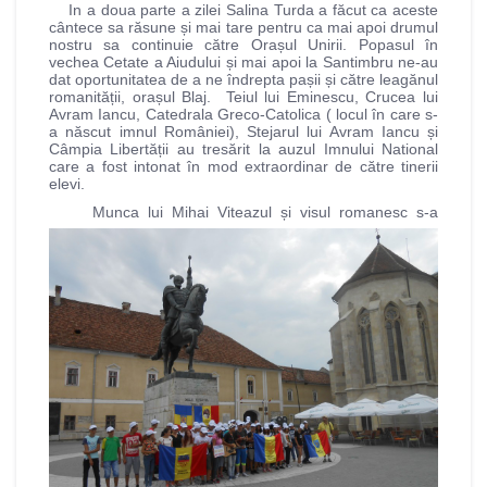
In a doua parte a zilei Salina Turda a făcut ca aceste
cântece sa răsune și mai tare pentru ca mai apoi drumul
nostru sa continuie către Orașul Unirii. Popasul în
vechea Cetate a Aiudului și mai apoi la Santimbru ne-au
dat oportunitatea de a ne îndrepta pașii și către leagănul
romanității, orașul Blaj. Teiul lui Eminescu, Crucea lui
Avram Iancu, Catedrala Greco-Catolica ( locul în care s-
a născut imnul României), Stejarul lui Avram Iancu și
Câmpia Libertății au tresărit la auzul Imnului National
care a fost intonat în mod extraordinar de către tinerii
elevi.
Munca lui Mihai Viteazul și visul romanesc s-a