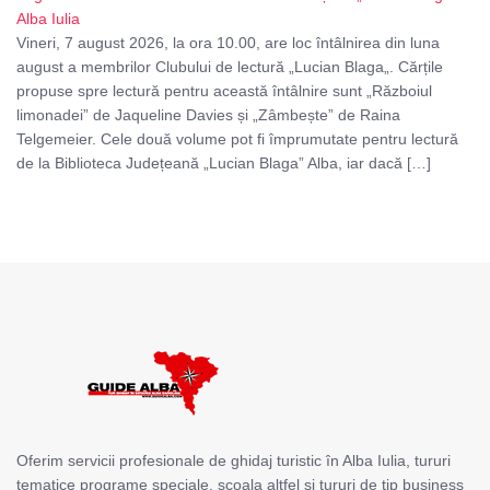
Alba Iulia
Vineri, 7 august 2026, la ora 10.00, are loc întâlnirea din luna
august a membrilor Clubului de lectură „Lucian Blaga„. Cărțile
propuse spre lectură pentru această întâlnire sunt „Războiul
limonadei” de Jaqueline Davies și „Zâmbește” de Raina
Telgemeier. Cele două volume pot fi împrumutate pentru lectură
de la Biblioteca Județeană „Lucian Blaga” Alba, iar dacă […]
Oferim servicii profesionale de ghidaj turistic în Alba Iulia, tururi
tematice programe speciale, școala altfel și tururi de tip business