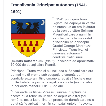
Transilvania Principat autonom (1541-
1691)
În 1541 principele Ioan
Sigismund Zapolya în vârstă
de numai un an era înlăturat
de la tron de către Soliman
Magnificul care a numit în
locul lui (pana la majoratul
principelui) pe episcopul
Oradei George Martinuzzi.
Principatul Transilvaniei
devenea autonom în
condițiile plătirii unui
„
munus honorarium
” (tribut) în valoare de aproximativ
10.000 de ducați către Poartă.
Principatul Transilvaniei nu includea si Banatul care era
de mai multă vreme sub ocupație otomană, dar în
condițiile suzeranității otomane a reușit să încheie mai
multe tratate pe poziții de egalitate cu alte ţări mai ales
în perioada războiului de 30 de ani.
În perioada lui
Mihai Viteazul
, unirea înfăptuită de
acesta nu a reușit să unifice pe deplin cele trei ţări
române, acest lucru fiind un proces de durată care nu a
putut să fie aplicat intern în contextul luptelor frecvente.