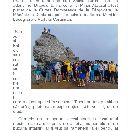
Praid 110 m adâncime sau Salina Turda 120 m
adâncime. Drapelul tarii și cel al lui Mihai Viteazul a fost
purtat de la Curtea Domneasca de la Târgoviște, la
Mănăstirea Dealu și apoi pe culmile înalte ala Munților
Bucegi și ale Vârfului Caraiman.
Sfin
xul
și
Bab
ele
sau
colo
rat
viu
în
culo
rile
drap
elulu
i
care a ajuns apoi și în secuime. Tinerii au fost primiți cu
căldură și prietenie iar experiențele trăite vor fi greu de
uitat.
Căruțele au transportat acești tineri la casa unui
meșter olar care cuprins de emoția momentului și de
bucuria întâlnirii ar fi vrut sa rămânem la el pentru ai