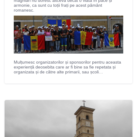
maghiari nu doresc altceva decât o viata în pace și
armonie, ca sunt cu toții frați pe acest pământ
romanesc.
Mulțumesc organizatorilor și sponsorilor pentru aceasta
experiență deosebita care ar fi bine sa fie repetata și
organizata și de către alte primarii, sau școli…