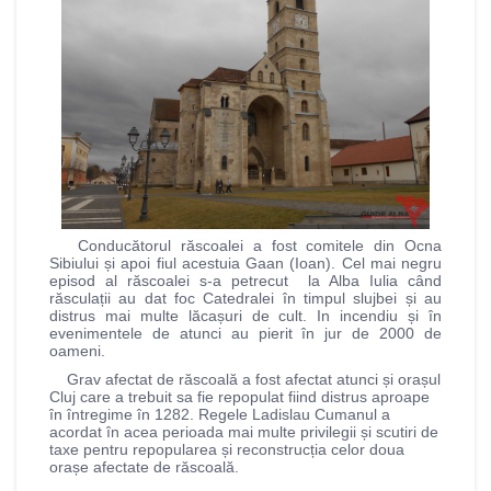
Conducătorul răscoalei a fost comitele din Ocna
Sibiului și apoi fiul acestuia Gaan (Ioan). Cel mai negru
episod al răscoalei s-a petrecut la Alba Iulia când
răsculații au dat foc Catedralei în timpul slujbei și au
distrus mai multe lăcașuri de cult. In incendiu și în
evenimentele de atunci au pierit în jur de 2000 de
oameni.
Grav afectat de răscoală a fost afectat atunci și orașul
Cluj care a trebuit sa fie repopulat fiind distrus aproape
în întregime în 1282. Regele Ladislau Cumanul a
acordat în acea perioada mai multe privilegii și scutiri de
taxe pentru repopularea și reconstrucția celor doua
orașe afectate de răscoală.