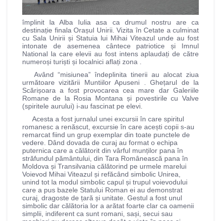
împlinit la Alba Iulia asa ca drumul nostru are ca
destinație finala Orașul Unirii. Vizita în Cetate a culminat
cu Sala Unirii și Statuia lui Mihai Viteazul unde au fost
intonate de asemenea cântece patriotice și Imnul
National la care elevii au fost intens aplaudați de către
numeroși turiști și localnici aflați zona .
Având “misiunea” îndeplinita tinerii au alocat ziua
următoare vizitării Muntiilor Apuseni . Ghețarul de la
Scărișoara a fost provocarea cea mare dar Galeriile
Romane de la Rosia Montana și povestirile cu Valve
(spiritele aurului) i-au fascinat pe elevi.
Acesta a fost jurnalul unei excursii în care spiritul
romanesc a renăscut, excursie în care acești copii s-au
remarcat fiind un grup exemplar din toate punctele de
vedere. Dând dovada de curaj au format o echipa
puternica care a călătorit din vârful munților pana în
străfundul pământului, din Tara Românească pana în
Moldova și Transilvania călătorind pe urmele marelui
Voievod Mihai Viteazul și refăcând simbolic Unirea,
unind tot la modul simbolic capul și trupul voievodului
care a pus bazele Statului Roman ei au demonstrat
curaj, dragoste de țară și unitate. Gestul a fost unul
simbolic dar călătoria lor a arătat foarte clar ca oamenii
simplii, indiferent ca sunt romani, sași, secui sau