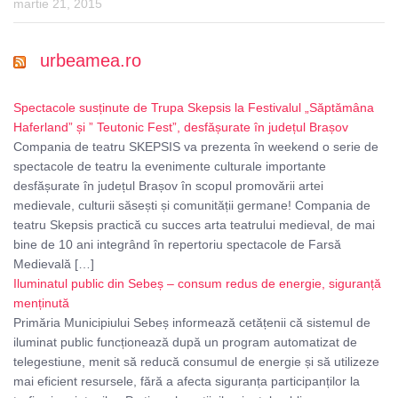
martie 21, 2015
urbeamea.ro
Spectacole susținute de Trupa Skepsis la Festivalul „Săptămâna
Haferland” și ” Teutonic Fest”, desfășurate în județul Brașov
Compania de teatru SKEPSIS va prezenta în weekend o serie de
spectacole de teatru la evenimente culturale importante
desfășurate în județul Brașov în scopul promovării artei
medievale, culturii săsești și comunității germane! Compania de
teatru Skepsis practică cu succes arta teatrului medieval, de mai
bine de 10 ani integrând în repertoriu spectacole de Farsă
Medievală […]
Iluminatul public din Sebeș – consum redus de energie, siguranță
menținută
Primăria Municipiului Sebeș informează cetățenii că sistemul de
iluminat public funcționează după un program automatizat de
telegestiune, menit să reducă consumul de energie și să utilizeze
mai eficient resursele, fără a afecta siguranța participanților la