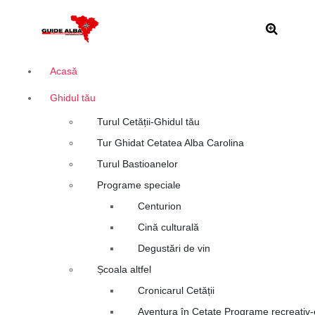
S
Alba Iulia
a
r
i
l
Acasă
a
Ghidul tău
c
o
Turul Cetății-Ghidul tău
n
Tur Ghidat Cetatea Alba Carolina
ț
i
Turul Bastioanelor
n
Programe speciale
u
Centurion
t
Cină culturală
Degustări de vin
Școala altfel
Cronicarul Cetății
Aventura în Cetate Programe recreativ-