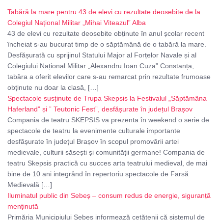
Tabără la mare pentru 43 de elevi cu rezultate deosebite de la
Colegiul Național Militar „Mihai Viteazul” Alba
43 de elevi cu rezultate deosebite obținute în anul școlar recent
încheiat s-au bucurat timp de o săptămână de o tabără la mare.
Desfășurată cu sprijinul Statului Major al Forțelor Navale și al
Colegiului Național Militar „Alexandru Ioan Cuza” Constanța,
tabăra a oferit elevilor care s-au remarcat prin rezultate frumoase
obținute nu doar la clasă, […]
Spectacole susținute de Trupa Skepsis la Festivalul „Săptămâna
Haferland” și ” Teutonic Fest”, desfășurate în județul Brașov
Compania de teatru SKEPSIS va prezenta în weekend o serie de
spectacole de teatru la evenimente culturale importante
desfășurate în județul Brașov în scopul promovării artei
medievale, culturii săsești și comunității germane! Compania de
teatru Skepsis practică cu succes arta teatrului medieval, de mai
bine de 10 ani integrând în repertoriu spectacole de Farsă
Medievală […]
Iluminatul public din Sebeș – consum redus de energie, siguranță
menținută
Primăria Municipiului Sebeș informează cetățenii că sistemul de