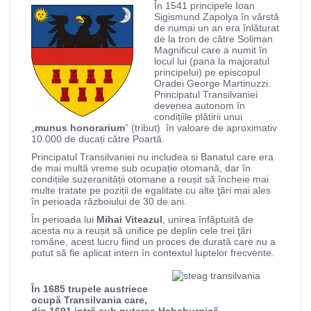
În 1541 principele Ioan
Sigismund Zapolya în vârstă
de numai un an era înlăturat
de la tron de către Soliman
Magnificul care a numit în
locul lui (pana la majoratul
principelui) pe episcopul
Oradei George Martinuzzi.
Principatul Transilvaniei
devenea autonom în
condițiile plătirii unui
„
munus honorarium
” (tribut) în valoare de aproximativ
10.000 de ducați către Poartă.
Principatul Transilvaniei nu includea si Banatul care era
de mai multă vreme sub ocupație otomană, dar în
condițiile suzeranității otomane a reușit să încheie mai
multe tratate pe poziții de egalitate cu alte ţări mai ales
în perioada războiului de 30 de ani.
În perioada lui
Mihai Viteazul
, unirea înfăptuită de
acesta nu a reușit să unifice pe deplin cele trei ţări
române, acest lucru fiind un proces de durată care nu a
putut să fie aplicat intern în contextul luptelor frecvente.
În 1685 trupele austriece
ocupă Transilvania care,
din 1691 intră sub puterea Habsburgică