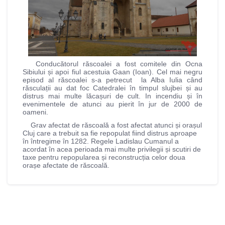
Conducătorul răscoalei a fost comitele din Ocna
Sibiului și apoi fiul acestuia Gaan (Ioan). Cel mai negru
episod al răscoalei s-a petrecut la Alba Iulia când
răsculații au dat foc Catedralei în timpul slujbei și au
distrus mai multe lăcașuri de cult. In incendiu și în
evenimentele de atunci au pierit în jur de 2000 de
oameni.
Grav afectat de răscoală a fost afectat atunci și orașul
Cluj care a trebuit sa fie repopulat fiind distrus aproape
în întregime în 1282. Regele Ladislau Cumanul a
acordat în acea perioada mai multe privilegii și scutiri de
taxe pentru repopularea și reconstrucția celor doua
orașe afectate de răscoală.