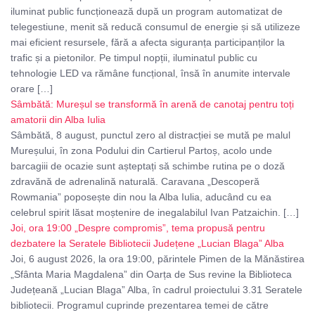
iluminat public funcționează după un program automatizat de
telegestiune, menit să reducă consumul de energie și să utilizeze
mai eficient resursele, fără a afecta siguranța participanților la
trafic și a pietonilor. Pe timpul nopții, iluminatul public cu
tehnologie LED va rămâne funcțional, însă în anumite intervale
orare […]
Sâmbătă: Mureșul se transformă în arenă de canotaj pentru toți
amatorii din Alba Iulia
Sâmbătă, 8 august, punctul zero al distracției se mută pe malul
Mureșului, în zona Podului din Cartierul Partoș, acolo unde
barcagiii de ocazie sunt așteptați să schimbe rutina pe o doză
zdravănă de adrenalină naturală. Caravana „Descoperă
Rowmania” poposește din nou la Alba Iulia, aducând cu ea
celebrul spirit lăsat moștenire de inegalabilul Ivan Patzaichin. […]
Joi, ora 19:00 „Despre compromis”, tema propusă pentru
dezbatere la Seratele Bibliotecii Județene „Lucian Blaga” Alba
Joi, 6 august 2026, la ora 19:00, părintele Pimen de la Mănăstirea
„Sfânta Maria Magdalena” din Oarța de Sus revine la Biblioteca
Județeană „Lucian Blaga” Alba, în cadrul proiectului 3.31 Seratele
bibliotecii. Programul cuprinde prezentarea temei de către