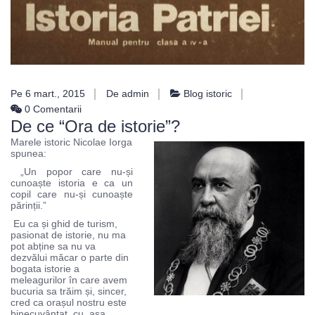
Pe 6 mart., 2015
De admin
Blog istoric
0 Comentarii
De ce “Ora de istorie”?
Marele istoric Nicolae Iorga
spunea:
„Un popor care nu-și
cunoaște istoria e ca un
copil care nu-și cunoaște
părinții.”
Eu ca și ghid de turism,
pasionat de istorie, nu ma
pot abține sa nu va
dezvălui măcar o parte din
bogata istorie a
meleagurilor în care avem
bucuria sa trăim și, sincer,
cred ca orașul nostru este
binecuvântat cu asa