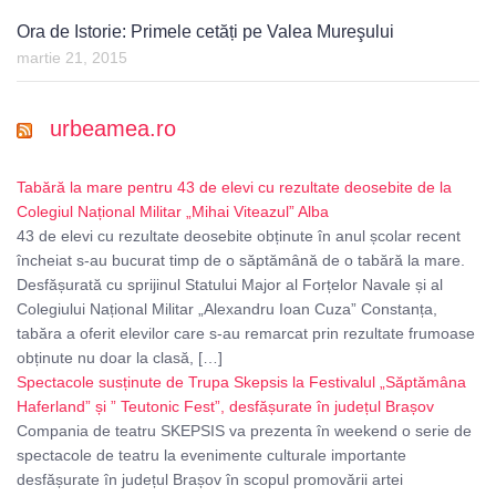
Ora de Istorie: Primele cetăți pe Valea Mureşului
martie 21, 2015
urbeamea.ro
Tabără la mare pentru 43 de elevi cu rezultate deosebite de la
Colegiul Național Militar „Mihai Viteazul” Alba
43 de elevi cu rezultate deosebite obținute în anul școlar recent
încheiat s-au bucurat timp de o săptămână de o tabără la mare.
Desfășurată cu sprijinul Statului Major al Forțelor Navale și al
Colegiului Național Militar „Alexandru Ioan Cuza” Constanța,
tabăra a oferit elevilor care s-au remarcat prin rezultate frumoase
obținute nu doar la clasă, […]
Spectacole susținute de Trupa Skepsis la Festivalul „Săptămâna
Haferland” și ” Teutonic Fest”, desfășurate în județul Brașov
Compania de teatru SKEPSIS va prezenta în weekend o serie de
spectacole de teatru la evenimente culturale importante
desfășurate în județul Brașov în scopul promovării artei