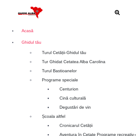
S
Alba Iulia
a
r
i
l
Acasă
a
Ghidul tău
c
o
Turul Cetății-Ghidul tău
n
Tur Ghidat Cetatea Alba Carolina
ț
i
Turul Bastioanelor
n
Programe speciale
u
Centurion
t
Cină culturală
Degustări de vin
Școala altfel
Cronicarul Cetății
Aventura în Cetate Programe recreativ-