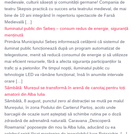
medievale, culturii săsești și comunității germane! Compania de
teatru Skepsis practică cu succes arta teatrului medieval, de mai
bine de 10 ani integrând în repertoriu spectacole de Farsă
Medievală […]
Iluminatul public din Sebeș – consum redus de energie, siguranță
menținută
Primăria Municipiului Sebeș informează cetățenii că sistemul de
iluminat public funcționează după un program automatizat de
telegestiune, menit să reducă consumul de energie și să utilizeze
mai eficient resursele, fără a afecta siguranța participanților la
trafic și a pietonilor. Pe timpul nopții, iluminatul public cu
tehnologie LED va rămâne funcțional, însă în anumite intervale
orare […]
Sâmbătă: Mureșul se transformă în arenă de canotaj pentru toți
amatorii din Alba Iulia
Sâmbătă, 8 august, punctul zero al distracției se mută pe malul
Mureșului, în zona Podului din Cartierul Partoș, acolo unde
barcagiii de ocazie sunt așteptați să schimbe rutina pe o doză
zdravănă de adrenalină naturală. Caravana „Descoperă
Rowmania” poposește din nou la Alba Iulia, aducând cu ea
celebrul spirit lăsat moștenire de inegalabilul Ivan Patzaichin. […]