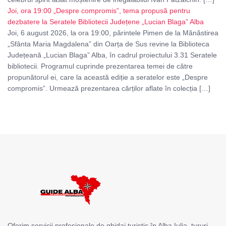
Joi, ora 19:00 „Despre compromis”, tema propusă pentru
dezbatere la Seratele Bibliotecii Județene „Lucian Blaga” Alba
Joi, 6 august 2026, la ora 19:00, părintele Pimen de la Mănăstirea
„Sfânta Maria Magdalena” din Oarța de Sus revine la Biblioteca
Județeană „Lucian Blaga” Alba, în cadrul proiectului 3.31 Seratele
bibliotecii. Programul cuprinde prezentarea temei de către
propunătorul ei, care la această ediție a seratelor este „Despre
compromis”. Urmează prezentarea cărților aflate în colecția […]
Oferim servicii profesionale de ghidaj turistic în Alba Iulia, tururi