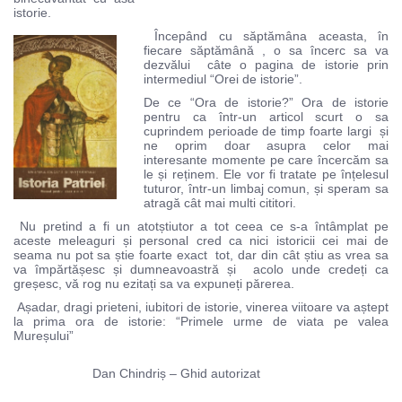
istorie.
Începând cu săptămâna aceasta, în
fiecare săptămână , o sa încerc sa va
dezvălui câte o pagina de istorie prin
intermediul “Orei de istorie”.
De ce “Ora de istorie?” Ora de istorie
pentru ca într-un articol scurt o sa
cuprindem perioade de timp foarte largi și
ne oprim doar asupra celor mai
interesante momente pe care încercăm sa
le și reținem. Ele vor fi tratate pe înțelesul
tuturor, într-un limbaj comun, și speram sa
atragă cât mai multi cititori.
Nu pretind a fi un atotștiutor a tot ceea ce s-a întâmplat pe
aceste meleaguri și personal cred ca nici istoricii cei mai de
seama nu pot sa știe foarte exact tot, dar din cât știu as vrea sa
va împărtășesc și dumneavoastră și acolo unde credeți ca
greșesc, vă rog nu ezitați sa va expuneți părerea.
Așadar, dragi prieteni, iubitori de istorie, vinerea viitoare va aștept
la prima ora de istorie: “Primele urme de viata pe valea
Mureșului”
Dan Chindriș – Ghid autorizat