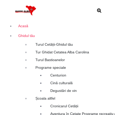
S
Alba Iulia
a
r
i
l
Acasă
a
Ghidul tău
c
o
Turul Cetății-Ghidul tău
n
Tur Ghidat Cetatea Alba Carolina
ț
i
Turul Bastioanelor
n
Programe speciale
u
Centurion
t
Cină culturală
Degustări de vin
Școala altfel
Cronicarul Cetății
Aventura în Cetate Programe recreativ-