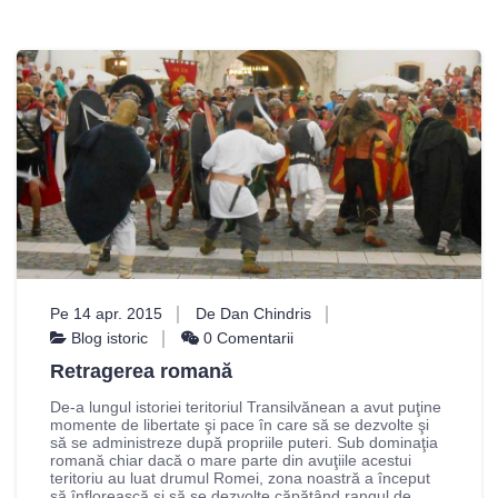
Pe 14 apr. 2015
De Dan Chindris
Blog istoric
0 Comentarii
Retragerea romană
De-a lungul istoriei teritoriul Transilvănean a avut puţine
momente de libertate şi pace în care să se dezvolte şi
să se administreze după propriile puteri. Sub dominaţia
romană chiar dacă o mare parte din avuţiile acestui
teritoriu au luat drumul Romei, zona noastră a început
să înflorească şi să se dezvolte căpătând rangul de