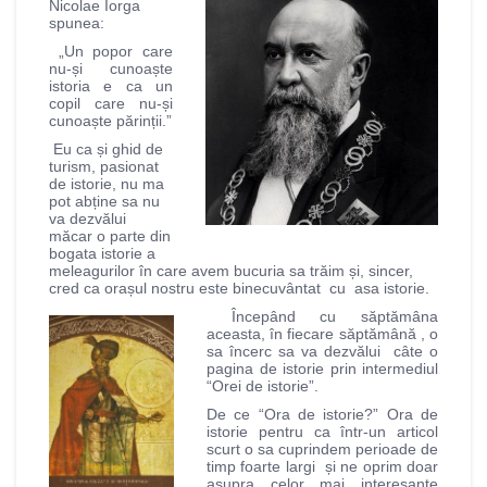
Nicolae Iorga
spunea:
„Un popor care
nu-și cunoaște
istoria e ca un
copil care nu-și
cunoaște părinții.”
Eu ca și ghid de
turism, pasionat
de istorie, nu ma
pot abține sa nu
va dezvălui
măcar o parte din
bogata istorie a
meleagurilor în care avem bucuria sa trăim și, sincer,
cred ca orașul nostru este binecuvântat cu asa istorie.
Începând cu săptămâna
aceasta, în fiecare săptămână , o
sa încerc sa va dezvălui câte o
pagina de istorie prin intermediul
“Orei de istorie”.
De ce “Ora de istorie?” Ora de
istorie pentru ca într-un articol
scurt o sa cuprindem perioade de
timp foarte largi și ne oprim doar
asupra celor mai interesante