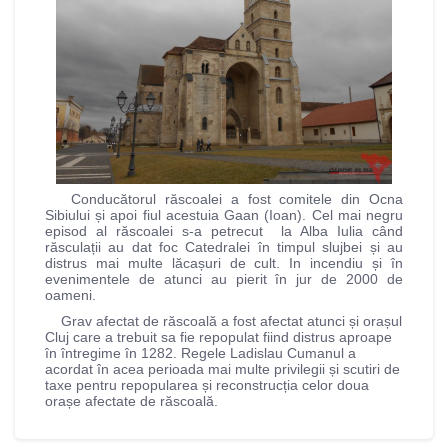
Conducătorul răscoalei a fost comitele din Ocna
Sibiului și apoi fiul acestuia Gaan (Ioan). Cel mai negru
episod al răscoalei s-a petrecut la Alba Iulia când
răsculații au dat foc Catedralei în timpul slujbei și au
distrus mai multe lăcașuri de cult. In incendiu și în
evenimentele de atunci au pierit în jur de 2000 de
oameni.
Grav afectat de răscoală a fost afectat atunci și orașul
Cluj care a trebuit sa fie repopulat fiind distrus aproape
în întregime în 1282. Regele Ladislau Cumanul a
acordat în acea perioada mai multe privilegii și scutiri de
taxe pentru repopularea și reconstrucția celor doua
orașe afectate de răscoală.