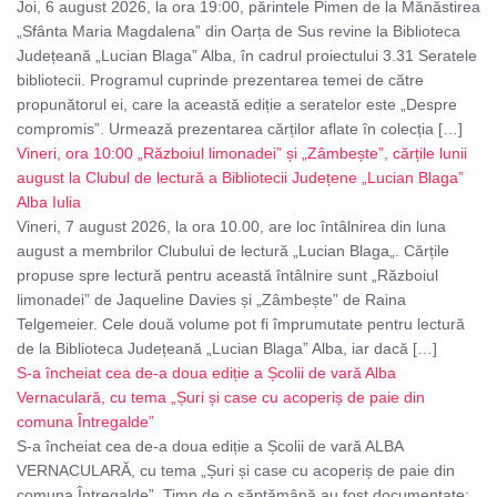
Joi, 6 august 2026, la ora 19:00, părintele Pimen de la Mănăstirea
„Sfânta Maria Magdalena” din Oarța de Sus revine la Biblioteca
Județeană „Lucian Blaga” Alba, în cadrul proiectului 3.31 Seratele
bibliotecii. Programul cuprinde prezentarea temei de către
propunătorul ei, care la această ediție a seratelor este „Despre
compromis”. Urmează prezentarea cărților aflate în colecția […]
Vineri, ora 10:00 „Războiul limonadei” și „Zâmbește”, cărțile lunii
august la Clubul de lectură a Bibliotecii Județene „Lucian Blaga”
Alba Iulia
Vineri, 7 august 2026, la ora 10.00, are loc întâlnirea din luna
august a membrilor Clubului de lectură „Lucian Blaga„. Cărțile
propuse spre lectură pentru această întâlnire sunt „Războiul
limonadei” de Jaqueline Davies și „Zâmbește” de Raina
Telgemeier. Cele două volume pot fi împrumutate pentru lectură
de la Biblioteca Județeană „Lucian Blaga” Alba, iar dacă […]
S-a încheiat cea de-a doua ediție a Școlii de vară Alba
Vernaculară, cu tema „Șuri și case cu acoperiș de paie din
comuna Întregalde”
S-a încheiat cea de-a doua ediție a Școlii de vară ALBA
VERNACULARĂ, cu tema „Șuri și case cu acoperiș de paie din
comuna Întregalde”. Timp de o săptămână au fost documentate: