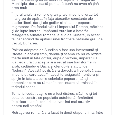
Municipiu, dar această perioadă bună nu avea să ţină
prea mult…
În jurul anului 270 noile graniţe ale imperiului erau tot
mai greu de apărat în faţa atacurilor constante ale
dacilor liberi, dar şi ale goţilor şi ale altor popoare
migratoare. Pe fondul slăbirii Imperiului Roman, măcinat
şi de lupte interne, împăratul Aurelian a hotărât
retragerea armatei romane la sud de Dunăre, în acest
fel beneficiind de ajutorul unei frontiere naturale greu de
trecut, Dunărea.
Politica adoptată de Aurelian a fost una interesantă şi
isteaţă în acelaşi timp, dându-şi seama că nu va rezista
foarte mult în faţa goţilor, după o victorie, împăratul a
luat legătura cu aceştia şi a reuşit să-i transforme în
aliaţi, cedându-le Dacia şi oferidu-le statutul de
”federaţi”. Această politică s-a dovedit a fi benefică atât
imperiului, care avea în acest fel asigurată frontiera şi
sprijin în faţa atacurile celorlalte popoare, cât şi
oamenilor care au rămas în continuare să traiască în
teritoriul cedat.
Teritoriul cedat paşnic nu a fost distrus, clădirile şi tot
ceea ce construise populaţia autohtonă rămânând
în picioare, astfel teritoriul deveniind mai atractiv
pentru noii stăpâni.
Retragerea romană s-a facut în două etape, prima, între