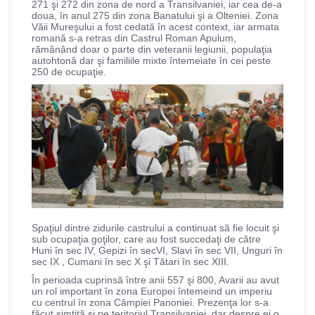
271 şi 272 din zona de nord a Transilvaniei, iar cea de-a
doua, în anul 275 din zona Banatului şi a Olteniei. Zona
Văii Mureşului a fost cedată în acest context, iar armata
romană s-a retras din Castrul Roman Apulum,
rămânând doar o parte din veteranii legiunii, populaţia
autohtonă dar şi familiile mixte întemeiate în cei peste
250 de ocupaţie.
Spaţiul dintre zidurile castrului a continuat să fie locuit şi
sub ocupaţia goţilor, care au fost succedaţi de către
Huni în sec IV, Gepizi în secVI, Slavi în sec VII, Unguri în
sec IX , Cumani în sec X şi Tătari în sec XIII.
În perioada cuprinsă între anii 557 şi 800, Avarii au avut
un rol important în zona Europei întemeind un imperiu
cu centrul în zona Câmpiei Panoniei. Prezenţa lor s-a
făcut simţită şi pe teritoriul Transilvaniei, dar despre ei o