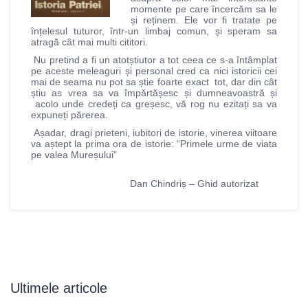
momente pe care încercăm sa le
și reținem. Ele vor fi tratate pe
înțelesul tuturor, într-un limbaj comun, și speram sa
atragă cât mai multi cititori.
Nu pretind a fi un atotștiutor a tot ceea ce s-a întâmplat
pe aceste meleaguri și personal cred ca nici istoricii cei
mai de seama nu pot sa știe foarte exact tot, dar din cât
știu as vrea sa va împărtășesc și dumneavoastră și
acolo unde credeți ca greșesc, vă rog nu ezitați sa va
expuneți părerea.
Așadar, dragi prieteni, iubitori de istorie, vinerea viitoare
va aștept la prima ora de istorie: “Primele urme de viata
pe valea Mureșului”
Dan Chindriș – Ghid autorizat
Ultimele articole