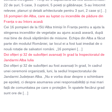
22 de șuri, 5 case, 3 cuptorii, 5 poieți și găbănașe; S-au întocmit
relevee, planuri și detalii arhitecturale pentru 3 șuri, 2 case și […]
16 pompieri din Alba, care au luptat cu incendiile de pădure din
Franța s-au întors acasă
Cei 16 pompieri de la ISU Alba trimiși în Franța pentru a ajuta la
stingerea incendiilor de vegetație au ajuns acasă aseară, după
mai bine de două săptămâni de misiune. Echipa din Alba a făcut
parte din modulul României, iar locul ei a fost luat imediat de o
nouă rotație de salvatori români. „16 pompieri […]
Doi ofițeri și 32 de subofițeri avansați în grad la Inspectoratul de
Jandarmi Alba Iulia
Doi ofițeri și 32 de subofițeri au fost avansați în grad, în cadrul
unei ceremonii organizată, luni, la sediul Inspectoratului de
Jandarmi Județean Alba. „Nu e vorba doar despre o schimbare
pe epoleți, ci despre asumarea unei responsabilități și mai mari
față de comunitatea pe care o protejăm. În spatele fiecărui grad
sunt ore de […]