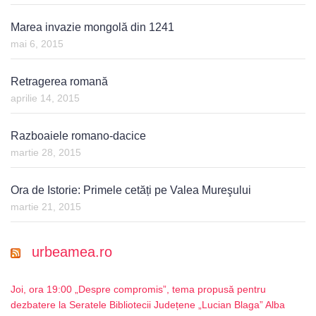
Marea invazie mongolă din 1241
mai 6, 2015
Retragerea romană
aprilie 14, 2015
Razboaiele romano-dacice
martie 28, 2015
Ora de Istorie: Primele cetăți pe Valea Mureşului
martie 21, 2015
urbeamea.ro
Joi, ora 19:00 „Despre compromis”, tema propusă pentru
dezbatere la Seratele Bibliotecii Județene „Lucian Blaga” Alba